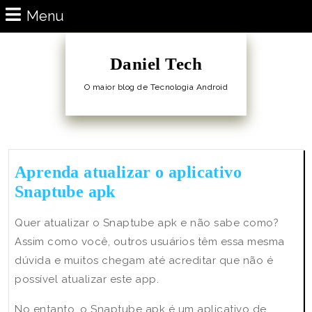
Skip
Menu
Menu
to
content
Skip
Daniel Tech
to
O maior blog de Tecnologia Android
Content
Aprenda atualizar o aplicativo
Aprenda
Snaptube apk
atualizar
Quer atualizar o Snaptube apk e não sabe como?
o
Assim como você, outros usuários têm essa mesma
aplicativo
dúvida e muitos chegam até acreditar que não é
Snaptube
possível atualizar este app.
apk
No entanto, o Snaptube apk é um aplicativo de