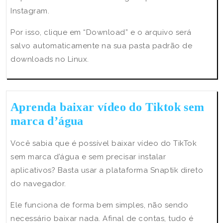
Instagram.
Por isso, clique em “Download” e o arquivo será
salvo automaticamente na sua pasta padrão de
downloads no Linux.
Aprenda baixar vídeo do Tiktok sem
Aprenda
marca d’água
baixar
Você sabia que é possível baixar vídeo do TikTok
vídeo
sem marca d’água e sem precisar instalar
do
aplicativos? Basta usar a plataforma Snaptik direto
Tiktok
do navegador.
sem
marca
Ele funciona de forma bem simples, não sendo
d’água
necessário baixar nada. Afinal de contas, tudo é